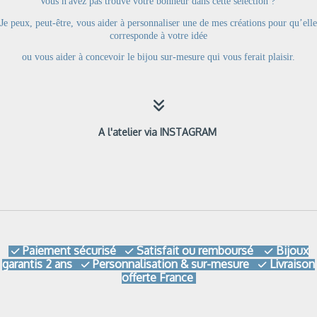
Vous n'avez pas trouvé votre bonheur dans cette sélection ?
Je peux, peut-être, vous aider à personnaliser une de mes créations pour qu’elle
corresponde à votre idée
ou
vous aider à concevoir le bijou sur-mesure qui vous ferait plaisir.

A l'atelier via INSTAGRAM
Paiement sécurisé
Satisfait ou remboursé
Bijoux



garantis 2 ans
Personnalisation & sur-mesure
Livraison


offerte France