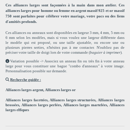
Ces alliances larges sont façonnées à la main dans mon atelier.
Ces
alliances larges
pour homme ou femme en argent massif 925 et or massif
750
sont parfaites pour célébrer votre mariage, votre pacs ou des liens
d'amitiés profonds.
Ces alliances ou anneaux sont disponibles en largeur 3 mm, 4 mm, 5 mm ou
6 mm selon les modèles, mais si vous voulez une largeur différente dans
le modèle qui est proposé, ou une taille ajustable, ou encore une ou
plusieurs pierres serties, n'hésitez pas à me contacter.
N'oubliez pas de
préciser votre taille de doigt lors de votre commande (
baguier à imprimer
).

Variation possible -> Associez un anneau fin ou très fin à votre anneau
large pour vous constituer une bague "combo d'anneaux" à votre image.
Personnalisation possible sur demande.

Recherche guidée :
Alliances larges argent,
Alliances larges or
Alliances larges facettées,
Alliances larges structurées,
Alliances larges
brossées,
Alliances larges perlées,
Alliances larges martelées,
Alliances
larges elfiques