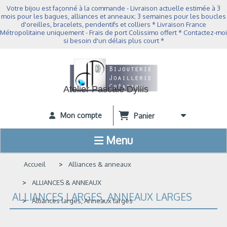
Panneau de gestion des cookies
Votre bijou est façonné à la commande - Livraison actuelle estimée à 3
mois pour les bagues, alliances et anneaux; 3 semaines pour les boucles
d'oreilles, bracelets, pendentifs et colliers * Livraison France
Métropolitaine uniquement - Frais de port Colissimo offert * Contactez-moi
si besoin d'un délais plus court *
Atelier Pascale Dyllis
Mon compte
Panier
Menu
Accueil
Alliances & anneaux
ALLIANCES & ANNEAUX
ALLIANCES LARGES, ANNEAUX LARGES
Alliances larges, Anneaux larges