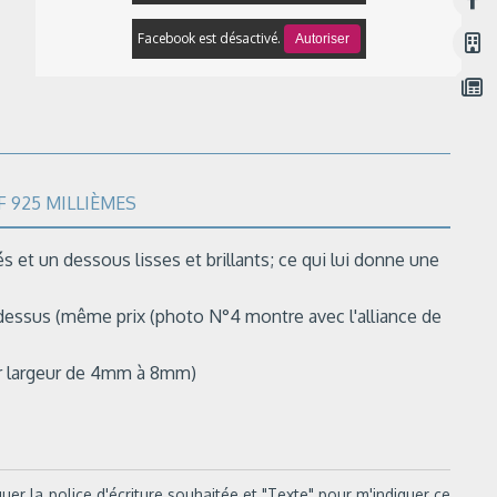
Facebook est désactivé.
Autoriser
 925 MILLIÈMES
s et un dessous lisses et brillants; ce qui lui donne une
 dessus (même prix (photo N°4 montre avec l'alliance de
our largeur de 4mm à 8mm)
uer la police d'écriture souhaitée et "Texte" pour m'indiquer ce