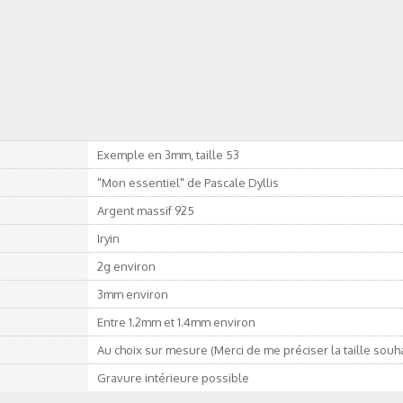
Exemple en 3mm, taille 53
"Mon essentiel" de Pascale Dyllis
Argent massif 925
Iryin
2g environ
3mm environ
Entre 1.2mm et 1.4mm environ
Au choix sur mesure (Merci de me préciser la taille souh
Gravure intérieure possible