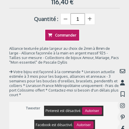
116,40
€
Quantité :
Commander
Alliance texturée plate largeur au choix de 2mm à 8mm de
large - Alliance façonnée à la main en argent massif 925 -
Tailles sur-mesure - Collections de bijoux Amour, Mariage, Pacs
"Mon essentiel" de Pascale Dyllis
Votre bijou est façonné à la commande * Livraison actuelle
estimée à 3 mois pour les bagues, alliances et anneaux - 3
semaines pour les boucles d'oreilles, bracelets, pendentifs et
colliers * Livraison France Métropolitaine uniquement - Frais de
port Colissimo offert * Contactez-moi si besoin d'un délais plus
court *
Tweeter
Pinterest est désactivé.
Autoriser
Facebook est désactivé.
Autoriser