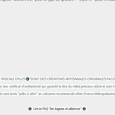
 PASCALE DYLLIS
SONT DES CRÉATIONS ARTISANALES ORIGINALES FACO

c leur certificat d'authenticité qui garantit le titre du métal précieux utilisé et s
Ils sont livrés "prêts à offrir" en colissimo recommandé offert (France Métropolitaine
Lire la FAQ "les bagues et alliances"

