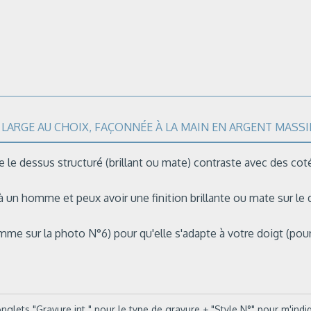
LARGE AU CHOIX, FAÇONNÉE À LA MAIN EN ARGENT MASSIF
e le dessus structuré (brillant ou mate) contraste avec des coté
un homme et peux avoir une finition brillante ou mate sur le
comme sur la photo N°6) pour qu'elle s'adapte à votre doigt (p
glets "Gravure int." pour le type de gravure + "Style N°" pour m'indiq