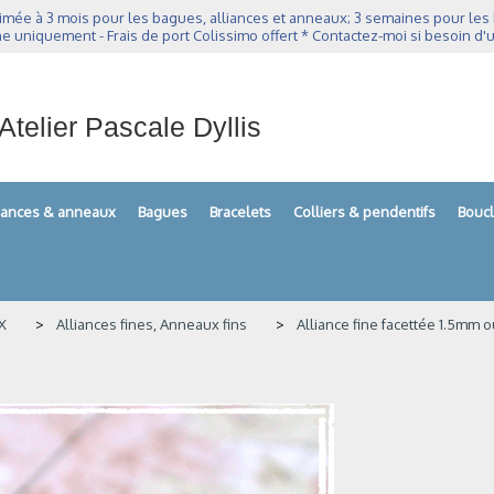
imée à 3 mois pour les bagues, alliances et anneaux; 3 semaines pour les bo
e uniquement - Frais de port Colissimo offert * Contactez-moi si besoin d'u
Atelier Pascale Dyllis
liances & anneaux
Bagues
Bracelets
Colliers & pendentifs
Boucl
X
Alliances fines, Anneaux fins
Alliance fine facettée 1.5mm