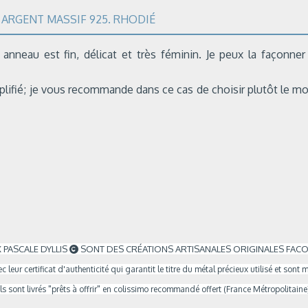
N ARGENT MASSIF 925. RHODIÉ
neau est fin, délicat et très féminin. Je peux la façonner d
ra amplifié; je vous recommande dans ce cas de choisir plutôt l
 PASCALE DYLLIS
SONT DES CRÉATIONS ARTISANALES ORIGINALES FACO

c leur certificat d'authenticité qui garantit le titre du métal précieux utilisé et s
Ils sont livrés "prêts à offrir" en colissimo recommandé offert (France Métropolitaine