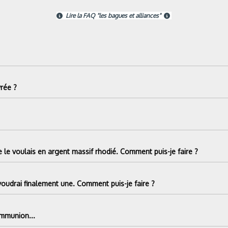
Lire la FAQ "les bagues et alliances"


rée ?
 le voulais en argent massif rhodié. Comment puis-je faire ?
voudrai finalement une. Comment puis-je faire ?
ommunion...