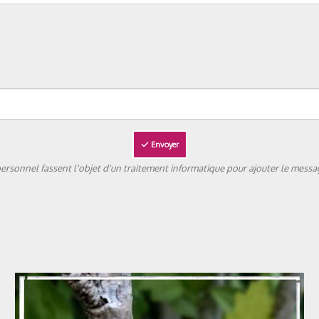
Envoyer
rsonnel fassent l'objet d'un traitement informatique pour ajouter le messag