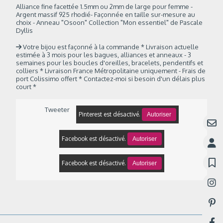
Alliance fine facettée 1.5mm ou 2mm de large pour femme -
Argent massif 925 rhodié- Façonnée en taille sur-mesure au
choix - Anneau "Osoon" Collection "Mon essentiel" de Pascale
Dyllis
Votre bijou est façonné à la commande * Livraison actuelle
estimée à 3 mois pour les bagues, alliances et anneaux - 3
semaines pour les boucles d'oreilles, bracelets, pendentifs et
colliers * Livraison France Métropolitaine uniquement - Frais de
port Colissimo offert * Contactez-moi si besoin d'un délais plus
court *
Tweeter
Pinterest est désactivé.
Autoriser
Facebook est désactivé.
Autoriser
Facebook est désactivé.
Autoriser