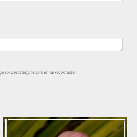
e sur pascaledyllis.com et me recontacter.