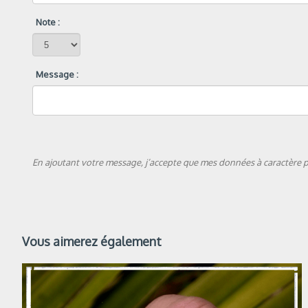
Note :
Message :
En ajoutant votre message, j’accepte que mes données à caractère pe
Vous aimerez également