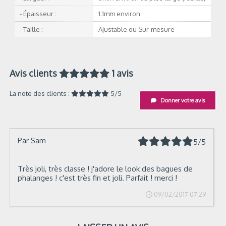
- Épaisseur :
1.1mm environ
- Taille :
Ajustable ou Sur-mesure
Avis clients
1 avis
La note des clients :
5/5
Donner votre avis
Par
Sam
5/5
Très joli, très classe ! j'adore le look des bagues de
phalanges ! c'est très fin et joli. Parfait ! merci !
09/02/2017 07:29