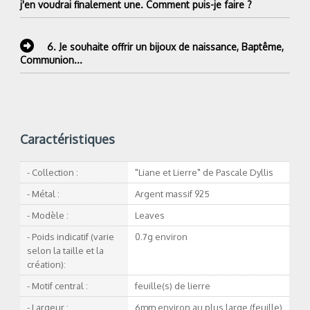
j'en voudrai finalement une. Comment puis-je faire ?
6.
Je souhaite offrir un bijoux de naissance, Baptême,
Communion...
Caractéristiques
- Collection :
"Liane et Lierre" de Pascale Dyllis
- Métal :
Argent massif 925
- Modèle :
Leaves
- Poids indicatif (varie
0.7g environ
selon la taille et la
création):
- Motif central :
feuille(s) de lierre
- Largeur :
6mm environ au plus large (feuille)