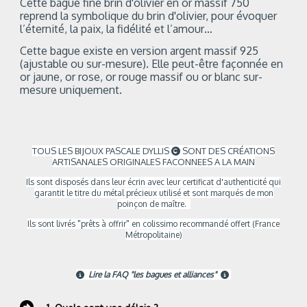
Cette bague fine brin d'olivier en or massif 750
reprend la symbolique du brin d'olivier, pour évoquer
l’éternité, la paix, la fidélité et l’amour…
Cette bague existe en version argent massif 925
(ajustable ou sur-mesure).
Elle peut-être façonnée en
or jaune, or rose, or rouge massif ou or blanc sur-
mesure uniquement.
TOUS LES BIJOUX PASCALE DYLLIS
SONT DES CRÉATIONS

ARTISANALES ORIGINALES FACONNEES A LA MAIN
Ils sont
disposés dans leur écrin avec leur certificat d'authenticité qui
garantit le titre du métal précieux utilisé et sont marqués de mon
poinçon de maître.
Ils sont livrés "prêts à offrir" en colissimo recommandé offert (France
Métropolitaine)
Lire la FAQ "les bagues et alliances"

