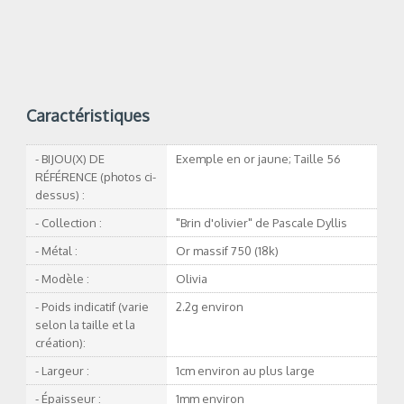
Caractéristiques
- BIJOU(X) DE
Exemple en or jaune; Taille 56
RÉFÉRENCE (photos ci-
dessus) :
- Collection :
"Brin d'olivier" de Pascale Dyllis
- Métal :
Or massif 750 (18k)
- Modèle :
Olivia
- Poids indicatif (varie
2.2g environ
selon la taille et la
création):
- Largeur :
1cm environ au plus large
- Épaisseur :
1mm environ