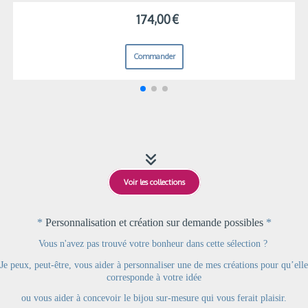
200,40
€
145
Commander
Comma

Voir les collections
*
Personnalisation et création sur demande possibles
*
Vous n'avez pas trouvé votre bonheur dans cette sélection ?
Je peux, peut-être, vous aider à personnaliser une de mes créations pour qu’elle
corresponde à votre idée
ou
vous aider à concevoir le bijou sur-mesure qui vous ferait plaisir.