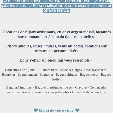
Paiement sécurisé
Satisfait ou remboursé
Bijoux



garantis 2 ans
Personnalisation & sur-mesure
Livraison


offerte France
Créations de bijoux artisanaux, en or et argent massif, façonnés
sur-commande et à la main dans mon atelier.
Pièces uniques, séries limitées, vente au détail, créations sur
mesure ou personnalisées
pour s'offrir un bijou qui vous ressemble !
Collections de bijoux
-
Alliances fines
-
Alliances larges
-
Duos d'alliances
-
Bijoux or
-
Bagues argent
-
Bagues or
-
Bagues elfiques
-
Bagues coeur
-
Bagues
étoiles
Baguier à imprimer
-
Baguier plastique universel
-
Gravures
-
Commandes
personnalisées ou sur-mesure
-
Les petits plus
-
Actualités de la boutique

Merci de votre visite
