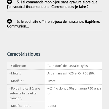
5.
J'ai commandé mon bijou sans gravure alors que
j'en voudrai finalement une. Comment puis-je faire ?
6.
Je souhaite offrir un bijoux de naissance, Baptême,
Communion...
Caractéristiques
- Collection :
"Cupidon" de Pascale Dyllis
- Métal :
Argent massif 925 et Or 750 (18k)
- Modèle :
Twice
- Poids indicatif (varie
+-2.14 g dont 0.10g or jaune 750 envir
selon la taille et la
on
création):
- Motif central :
Coeur