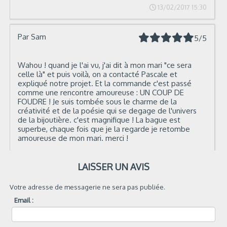
13/02/2017 15:30
Par
Sam
5/5
Wahou ! quand je l'ai vu, j'ai dit à mon mari "ce sera
celle là" et puis voilà, on a contacté Pascale et
expliqué notre projet. Et la commande c'est passé
comme une rencontre amoureuse : UN COUP DE
FOUDRE ! Je suis tombée sous le charme de la
créativité et de la poésie qui se degage de l'univers
de la bijoutière. c'est magnifique ! La bague est
superbe, chaque fois que je la regarde je retombe
amoureuse de mon mari. merci !
07/02/2017 06:10
LAISSER UN AVIS
Votre adresse de messagerie ne sera pas publiée.
Email :