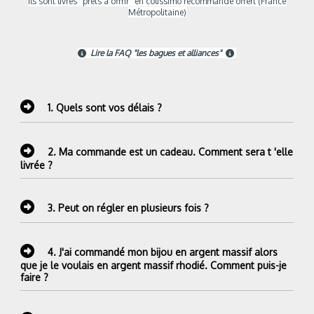
Ils sont livrés "prêts à offrir" en colissimo recommandé offert (France
Métropolitaine)
Lire la FAQ "les bagues et alliances"


1.
Quels sont vos délais ?
2.
Ma commande est un cadeau. Comment sera t 'elle
livrée ?
3.
Peut on régler en plusieurs fois ?
4.
J'ai commandé mon bijou en argent massif alors
que je le voulais en argent massif rhodié. Comment puis-je
faire ?