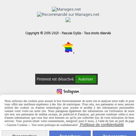
Copyright © 2015-2021 - Pascale Dyllis - Tous droits réservés
Pinterest est désactivé.
Autoriser
Mentions Légales
Conditions générales de vente
Politique de
Nous utilisons des cookies pour assurer le bon fonctionnement de notre site et analyser notre trafic et pour
confidentialité
Gestion cookies
Mon Compte
Conditions Générales de
vous offrir une meilleure expérience à des fins de statistiques. Pour cela, nos partenaires et nous peuvent
Vente
utiliser des cookies ou d'autres technologies pour stocker et accéder à des informations personnelles
comme votre visite sur notre site. Nous partageons également des informations sur l'utilisation de notre
site avec nos partenaires de médias sociaux, de publicité et d'analyse, qui peuvent combiner celles-ci avec
d'autres informations que vous leur avez fournies ou qu'ils ont collectées lors de votre utilisation de leurs
services. Vous pouvez retirer votre consentement, enregistré pour 6 mois, à l'aide du lien en pied de page
Politique de confidentialité
« Gestion Cookies ». Voir notre politique de confidentialité :