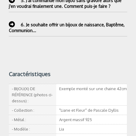
5.
J'ai commandé mon bijou sans gravure alors que
j'en voudrai finalement une. Comment puis-je faire ?
6.
Je souhaite offrir un bijoux de naissance, Baptême,
Communion...
Caractéristiques
- BIJOU(X) DE
Exemple monté sur une chaine 42cm
RÉFÉRENCE (photos ci-
dessus) :
- Collection :
"Liane et Fleur" de Pascale Dyllis
- Métal :
Argent massif 925
- Modèle :
Lia