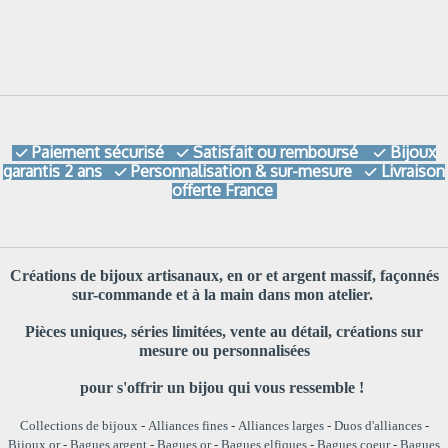
Paiement sécurisé
Satisfait ou remboursé
Bijoux



garantis 2 ans
Personnalisation & sur-mesure
Livraison


offerte France
Créations de bijoux artisanaux, en or et argent massif, façonnés
sur-commande et à la main dans mon atelier.
Pièces uniques, séries limitées, vente au détail, créations sur
mesure ou personnalisées
pour s'offrir un bijou qui vous ressemble !
Collections de bijoux
-
Alliances fines
-
Alliances larges
-
Duos d'alliances
-
Bijoux or
-
Bagues argent
-
Bagues or
-
Bagues elfiques
-
Bagues coeur
-
Bagues