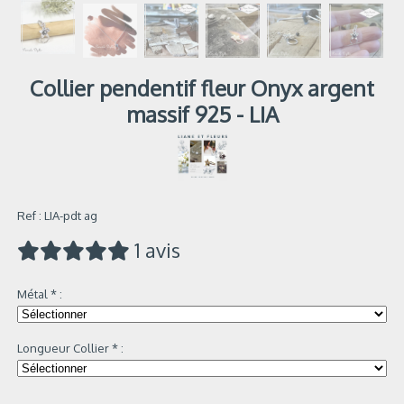
Collier pendentif fleur Onyx argent
massif 925 - LIA
Ref :
LIA-pdt ag
1 avis
Métal
*
:
Longueur Collier
*
: