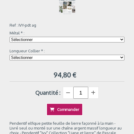
Ref :
IVY-pdt ag
Métal
*
:
Longueur Collier
*
:
94,80
€
Quantité :
Commander
Pendentif elfique petite feuille de lierre façonné à la main -
Livré seul ou monté sur une chaîne argent massif longueur au
choix - Pendentif "Ivy" Collection "Liane et lierre" de Pascale